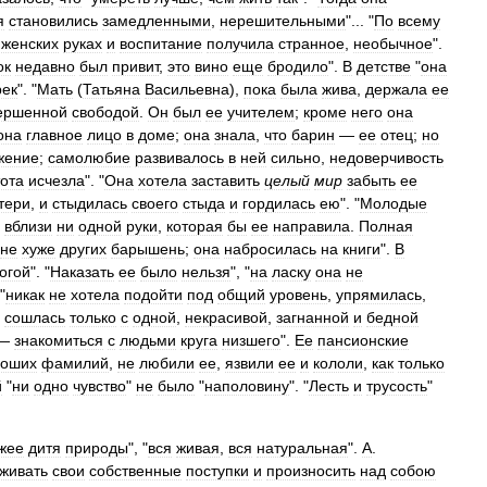
я
становились
замедленными
,
нерешительными
"... "
По
всему
женских
руках
и
воспитание
получила
странное
,
необычное
".
ок
недавно
был
привит
,
это
вино
еще
бродило
".
В
детстве
"
она
рек
". "
Мать
(
Татьяна
Васильевна
),
пока
была
жива
,
держала
ее
ершенной
свободой
.
Он
был
ее
учителем
;
кроме
него
она
она
главное
лицо
в
доме
;
она
знала
,
что
барин
—
ее
отец
;
но
жение
;
самолюбие
развивалось
в
ней
сильно
,
недоверчивость
ота
исчезла
". "
Она
хотела
заставить
целый
мир
забыть
ее
тери
,
и
стыдилась
своего
стыда
и
гордилась
ею
". "
Молодые
вблизи
ни
одной
руки
,
которая
бы
ее
направила
.
Полная
не
хуже
других
барышень
;
она
набросилась
на
книги
".
В
огой
". "
Наказать
ее
было
нельзя
", "
на
ласку
она
не
"
никак
не
хотела
подойти
под
общий
уровень
,
упрямилась
,
сошлась
только
с
одной
,
некрасивой
,
загнанной
и
бедной
—
знакомиться
с
людьми
круга
низшего
".
Ее
пансионские
роших
фамилий
,
не
любили
ее
,
язвили
ее
и
кололи
,
как
только
й
"
ни
одно
чувство
"
не
было
"
наполовину
". "
Лесть
и
трусость
"
жее
дитя
природы
", "
вся
живая
,
вся
натуральная
".
А
.
живать
свои
собственные
поступки
и
произносить
над
собою