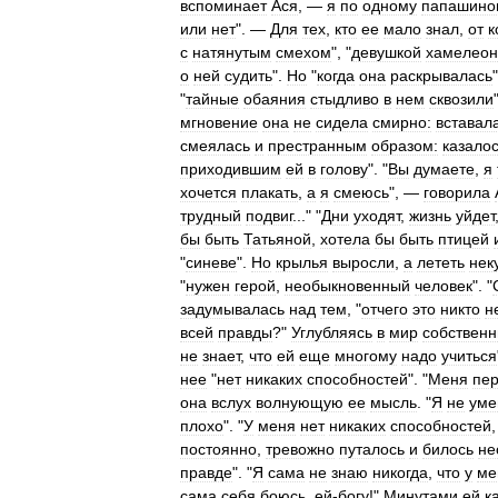
вспоминает
Ася
, —
я
по
одному
папашино
или
нет
". —
Для
тех
,
кто
ее
мало
знал
,
от
к
с
натянутым
смехом
", "
девушкой
хамелео
о
ней
судить
".
Но
"
когда
она
раскрывалась
"
тайные
обаяния
стыдливо
в
нем
сквозили
мгновение
она
не
сидела
смирно:
вставал
смеялась
и
престранным
образом:
казало
приходившим
ей
в
голову
". "
Вы
думаете
,
я
хочется
плакать
,
а
я
смеюсь
", —
говорила
трудный
подвиг
..." "
Дни
уходят
,
жизнь
уйдет
бы
быть
Татьяной
,
хотела
бы
быть
птицей
"
синеве
".
Но
крылья
выросли
,
а
лететь
нек
"
нужен
герой
,
необыкновенный
человек
". "
задумывалась
над
тем
, "
отчего
это
никто
н
всей
правды
?"
Углубляясь
в
мир
собствен
не
знает
,
что
ей
еще
многому
надо
учиться
нее
"
нет
никаких
способностей
". "
Меня
пер
она
вслух
волнующую
ее
мысль
. "
Я
не
ум
плохо
". "
У
меня
нет
никаких
способностей
постоянно
,
тревожно
путалось
и
билось
не
правде
". "
Я
сама
не
знаю
никогда
,
что
у
ме
сама
себя
боюсь
,
ей
-
богу
!"
Минутами
ей
к