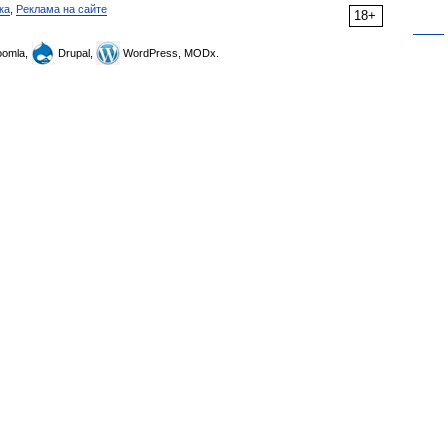
ка
,
Реклама на сайте
18+
omla,
Drupal,
WordPress, MODx.