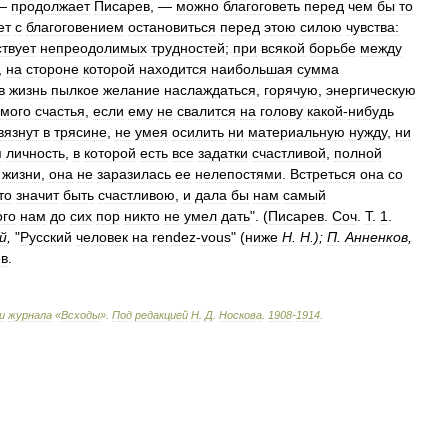
 —
продолжает
Писарев
, —
можно
благоговеть
перед
чем
бы
то
ет
с
благоговением
остановиться
перед
этою
силою
чувства:
твует
непреодолимых
трудностей
;
при
всякой
борьбе
между
,
на
стороне
которой
находится
наибольшая
сумма
в
жизнь
пылкое
желание
наслаждаться
,
горячую
,
энергическую
мого
счастья
,
если
ему
не
свалится
на
голову
какой
-
нибудь
вязнут
в
трясине
,
не
умея
осилить
ни
материальную
нужду
,
ни
я
личность
,
в
которой
есть
все
задатки
счастливой
,
полной
жизни
,
она
не
заразилась
ее
нелепостями
.
Встреться
она
со
то
значит
быть
счастливою
,
и
дала
бы
нам
самый
ого
нам
до
сих
пор
никто
не
умел
дать
". (
Писарев
.
Соч
.
Т
.
1
.
й
,
"
Русский
человек
на
rendez
-
vous
" (
ниже
Н
.
Н
.);
П
.
Анненков
,
ев
.
и
журнала
«
Всходы
»
.
Под
редакцией
Н
.
Д
.
Носкова
.
1908
-
1914
.