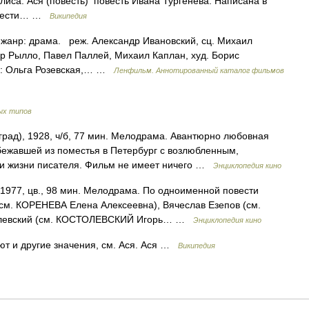
илиса. Ася (повесть) повесть Ивана Тургенева. Написана в
повести… …
Википедия
. жанр: драма. реж. Александр Ивановский, сц. Михаил
р Рылло, Павел Паллей, Михаил Каплан, худ. Борис
х: Ольга Розевская,… …
Ленфильм. Аннотированный каталог фильмов
ых типов
рад), 1928, ч/б, 77 мин. Мелодрама. Авантюрно любовная
бежавшей из поместья в Петербург с возлюбленным,
ми жизни писателя. Фильм не имеет ничего …
Энциклопедия кино
977, цв., 98 мин. Мелодрама. По одноименной повести
(см. КОРЕНЕВА Елена Алексеевна), Вячеслав Езепов (см.
толевский (см. КОСТОЛЕВСКИЙ Игорь… …
Энциклопедия кино
ют и другие значения, см. Ася. Ася …
Википедия