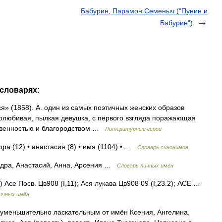
Бабурин, Парамон Семеныч ("Пунин и
Бабурин")
 словарях:
я» (1858). А. один из самых поэтичных женских образов
молюбивая, пылкая девушка, с первого взгляда поражающая
твенностью и благородством …
Литературные герои
дра (12) • анастасия (8) • имя (1104) • …
Словарь синонимов
ндра, Анастасий, Анна, Арсения …
Словарь личных имен
 Асе Посв. Цв908 (I,11); Ася лукава Цв908 09 (I,23.2); АСЕ …
личных имён
уменьшительно ласкательным от имён Ксения, Ангелина,