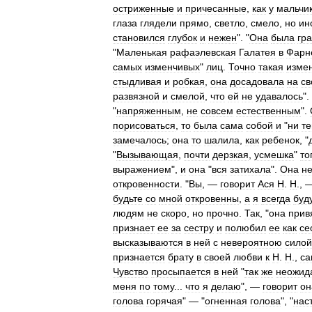
остриженные
и
причесанные
,
как
у
мальчи
глаза
глядели
прямо
,
светло
,
смело
,
но
ин
становился
глубок
и
нежен
". "
Она
была
гр
"
Маленькая
рафаэлевская
Галатея
в
Фарн
самых
изменчивых
"
лиц
.
Точно
такая
изме
стыдливая
и
робкая
,
она
досадовала
на
с
развязной
и
смелой
,
что
ей
не
удавалось
".
"
напряженным
,
не
совсем
естественным
".
порисоваться
,
то
была
сама
собой
и
"
ни
те
замечалось
;
она
то
шалила
,
как
ребенок
, "
"
Вызывающая
,
почти
дерзкая
,
усмешка
"
то
выражением
",
и
она
"
вся
затихала
".
Она
н
откровенности
. "
Вы
, —
говорит
Ася
Н
.
Н
.,
будьте
со
мной
откровенны
,
а
я
всегда
буд
людям
не
скоро
,
но
прочно
.
Так
, "
она
прив
признает
ее
за
сестру
и
полюбил
ее
как
се
высказываются
в
ней
с
невероятною
силой
признается
брату
в
своей
любви
к
Н
.
Н
.,
са
Чувство
просыпается
в
ней
"
так
же
неожид
меня
по
тому
...
что
я
делаю
", —
говорит
он
голова
горячая
" — "
огненная
голова
", "
нас