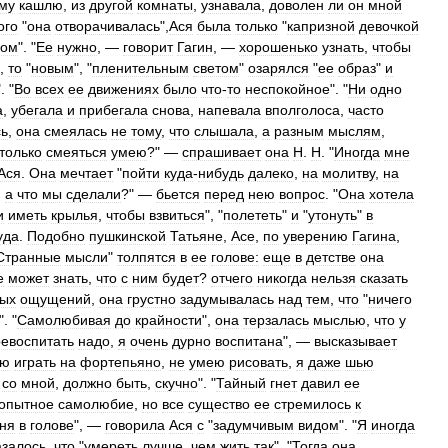
му
кашлю
,
из
другой
комнаты
,
узнавала
,
доволен
ли
он
мной
ого
"
она
отворачивалась
",
Ася
была
только
"
капризной
девочкой
ном
". "
Ее
нужно
, —
говорит
Гагин
, —
хорошенько
узнать
,
чтобы
",
то
"
новым
", "
пленительным
светом
"
озарялся
"
ее
образ
"
и
". "
Во
всех
ее
движениях
было
что
-
то
неспокойное
". "
Ни
одно
а
,
убегала
и
прибегала
снова
,
напевала
вполголоса
,
часто
сь
,
она
смеялась
не
тому
,
что
слышала
,
а
разным
мыслям
,
только
смеяться
умею
?" —
спрашивает
она
Н
.
Н
. "
Иногда
мне
Ася
.
Она
мечтает
"
пойти
куда
-
нибудь
далеко
,
на
молитву
,
на
,
а
что
мы
сделали
?" —
бьется
перед
нею
вопрос
. "
Она
хотела
и
иметь
крылья
,
чтобы
взвиться
", "
полететь
"
и
"
утонуть
"
в
уда
.
Подобно
пушкинской
Татьяне
,
Асе
,
по
уверению
Гагина
,
Странные
мысли
"
толпятся
в
ее
голове:
еще
в
детстве
она
е
может
знать
,
что
с
ним
будет
?
отчего
никогда
нельзя
сказать
ных
ощущений
,
она
грустно
задумывалась
над
тем
,
что
"
ничего
". "
Самолюбивая
до
крайности
",
она
терзалась
мыслью
,
что
у
евоспитать
надо
,
я
очень
дурно
воспитана
", —
высказывает
ею
играть
на
фортепьяно
,
не
умею
рисовать
,
я
даже
шью
,
со
мной
,
должно
быть
,
скучно
". "
Тайный
гнет
давил
ее
опытное
самолюбие
,
но
все
существо
ее
стремилось
к
ня
в
голове
", —
говорила
Ася
с
"
задумчивым
видом
". "
Я
иногда
азалось
,
что
"
умереть
лучше
,
чем
жить
так
". "
Тогда
она