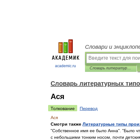
Словари и энциклоп
academic.ru
Словарь литературных типов
Словарь литературных тип
Ася
Толкование
Перевод
Ася
Смотри
также
Литературные
типы
прои
"
Собственное
имя
ее
было
Анна
". "
Было
ч
с
небольшими
тонким
носом
,
почти
детски