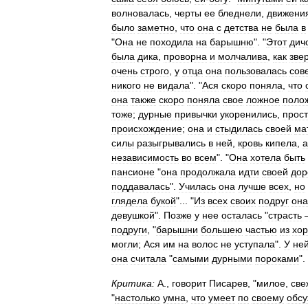
волновалась
,
черты
ее
бледнели
,
движени
было
заметно
,
что
она
с
детства
не
была
в
"
Она
не
походила
на
барышню
". "
Этот
дич
была
дика
,
проворна
и
молчалива
,
как
зве
очень
строго
,
у
отца
она
пользовалась
сов
никого
не
видала
". "
Ася
скоро
поняла
,
что
она
также
скоро
поняла
свое
ложное
поло
тоже
;
дурные
привычки
укоренились
,
прост
происхождение
;
она
и
стыдилась
своей
ма
силы
разыгрывались
в
ней
,
кровь
кипела
,
а
независимость
во
всем
". "
Она
хотела
быть
пансионе
"
она
продолжала
идти
своей
дор
поддавалась
".
Училась
она
лучше
всех
,
но
глядела
букой
"... "
Из
всех
своих
подруг
она
девушкой
".
Позже
у
нее
осталась
"
страсть
подруги
, "
барышни
большею
частью
из
хо
могли
;
Ася
им
на
волос
не
уступала
".
У
не
она
считала
"
самыми
дурными
пороками
".
Критика:
А
.,
говорит
Писарев
, "
милое
,
све
"
настолько
умна
,
что
умеет
по
своему
обсу