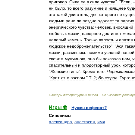
приговор
.
Сила
ее
в
силе
чувства
". "
Если
,
ни
было
,
то
всего
разумнее
и
изящнее
буд
это
такой
двигатель
,
для
которого
не
сущес
людьми
рано
ли
поздно
одолеет
та
партия
энергического
чувства
;
человек
,
вносящий
любовь
к
жизни
,
наверное
достигнет
желае
нелепый
камень
.
Только
вялость
и
апатия
людское
недоброжелательство
". "
Ася
така
жизни
;
развившись
помимо
условий
нашей
свежим
мужчиною
,
она
бы
показала
нам
,
ч
спасительный
и
плодотворный
урок
,
котор
"
Женские
типы
".
Кроме
того:
Чернышевски
"
Крит
.
ст
.
о
воспом
."
Т
.
2
;
Венгеров
.
Турген
Словарь
литературных
типов
. -
Пг
.
:
Издание
редакци
Игры ⚽
Нужен реферат?
Синонимы
:
александра
,
анастасия
,
имя