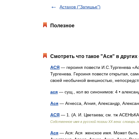
Астахов ("Затишье")
Полезное
Смотреть что такое "Ася" в других
АСЯ
— героиня повести И.С.Тургенева «Ас
Тургенева. Героиня повести открытая, са
своей необычной внешностью, непосредс
ася
— сущ., кол во синонимов: 4 • алексан
Ася
— Агнесса, Агния, Александр, Алекса
АСЯ
— 1. (А. И. Цветаева; см. тж АСЕНЬКА)
Собственное имя в русской поэзии XX века: словарь 
Ася
— Ася: Ася женское имя. Может быть 