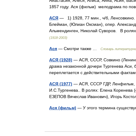
Анастасия, Алеся, Алиса, Анна, Асия, Вас
1857 году. Ася (фильм) мелодрама по 
АСЯ
— 1) 1928, 77 мин., ч/б, Ленсовкино
Блейман, (Юлиан Оксман), опер. Александ
Альмендинген, Николай Суворов. В роля
(1918-2003)
Ася
— Смотри также …
Словарь литературн
АСЯ (1928)
— АСЯ, СССР, Совкино (Ленинг
драма незаконной дочери Тургенева Аси, 
переплетается с действительными факта
АСЯ (1977)
— АСЯ, СССР ГДР, Ленфильм, 1
И.С.Тургенева.. В ролях: Елена Коренева 
ЕЗЕПОВ Вячеслав Иванович), Игорь Кос
Ася (фильм)
— У этого термина существу