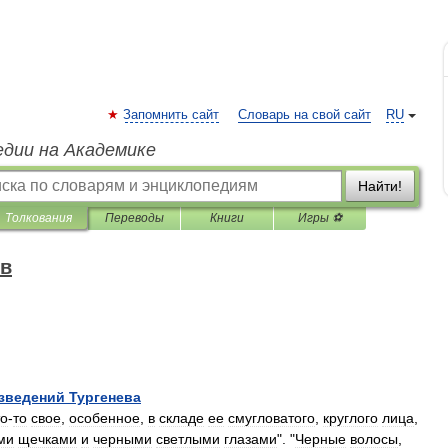
Запомнить сайт
Словарь на свой сайт
RU
едии на Академике
Найти!
Толкования
Переводы
Книги
Игры ⚽
ов
зведений
Тургенева
то
-
то
свое
,
особенное
,
в
складе
ее
смугловатого
,
круглого
лица
,
ми
щечками
и
черными
светлыми
глазами
". "
Черные
волосы
,