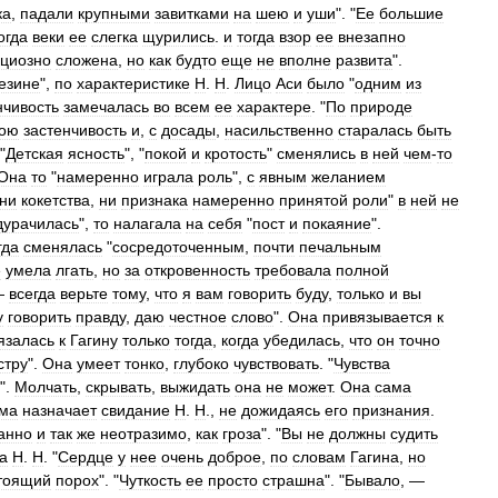
ка
,
падали
крупными
завитками
на
шею
и
уши
". "
Ее
большие
огда
веки
ее
слегка
щурились
.
и
тогда
взор
ее
внезапно
ациозно
сложена
,
но
как
будто
еще
не
вполне
развита
".
езине
",
по
характеристике
Н
.
Н
.
Лицо
Аси
было
"
одним
из
нчивость
замечалась
во
всем
ее
характере
. "
По
природе
вою
застенчивость
и
,
с
досады
,
насильственно
старалась
быть
 "
Детская
ясность
", "
покой
и
кротость
"
сменялись
в
ней
чем
-
то
Она
то
"
намеренно
играла
роль
",
с
явным
желанием
ни
кокетства
,
ни
признака
намеренно
принятой
роли
"
в
ней
не
дурачилась
",
то
налагала
на
себя
"
пост
и
покаяние
".
гда
сменялась
"
сосредоточенным
,
почти
печальным
е
умела
лгать
,
но
за
откровенность
требовала
полной
 —
всегда
верьте
тому
,
что
я
вам
говорить
буду
,
только
и
вы
у
говорить
правду
,
даю
честное
слово
".
Она
привязывается
к
язалась
к
Гагину
только
тогда
,
когда
убедилась
,
что
он
точно
стру
".
Она
умеет
тонко
,
глубоко
чувствовать
. "
Чувства
".
Молчать
,
скрывать
,
выжидать
она
не
может
.
Она
сама
ма
назначает
свидание
Н
.
Н
.,
не
дожидаясь
его
признания
.
анно
и
так
же
неотразимо
,
как
гроза
". "
Вы
не
должны
судить
а
Н
.
Н
. "
Сердце
у
нее
очень
доброе
,
по
словам
Гагина
,
но
тоящий
порох
". "
Чуткость
ее
просто
страшна
". "
Бывало
, —